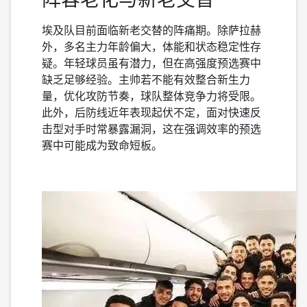
埃及队目前面临新老交替的阵痛期。除萨拉赫
外，多名主力年龄偏大，体能和状态稳定性存
疑。年轻球员虽有潜力，但在高强度预选赛中
缺乏足够经验。主帅若不能有效整合新生力
量，优化攻防节奏，球队整体竞争力将受限。
此外，后防线近年表现起伏不定，面对快速反
击型对手时常暴露漏洞，这在强调效率的预选
赛中可能成为致命短板。