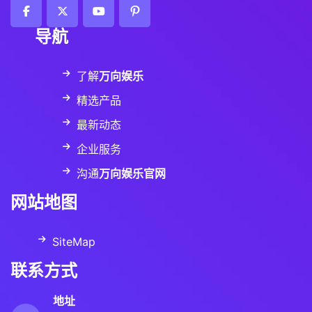
导航
了解
万向娱乐
精选产品
最新动态
企业服务
沟通
万向娱乐官网
网站地图
SiteMap
联系方式
地址