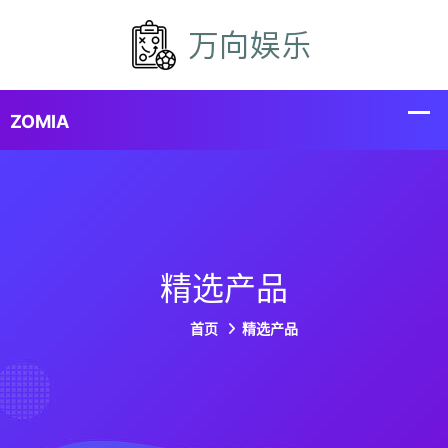
精选产品
首页
精选产品