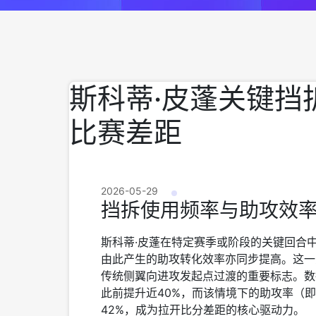
斯科蒂·皮蓬关键挡
比赛差距
2026-05-29
挡拆使用频率与助攻效
斯科蒂·皮蓬在特定赛季或阶段的关键回合
由此产生的助攻转化效率亦同步提高。这一
传统侧翼向进攻发起点过渡的重要标志。数
此前提升近40%，而该情境下的助攻率（
42%，成为拉开比分差距的核心驱动力。