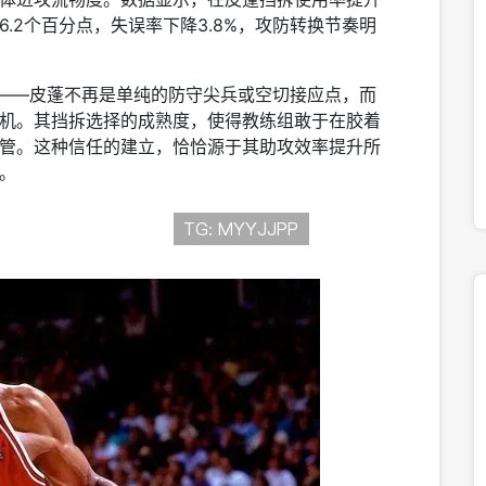
.2个百分点，失误率下降3.8%，攻防转换节奏明
值——皮蓬不再是单纯的防守尖兵或空切接应点，而
机。其挡拆选择的成熟度，使得教练组敢于在胶着
管。这种信任的建立，恰恰源于其助攻效率提升所
。