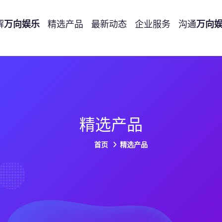
解
万向娱乐
精选产品
最新动态
企业服务
沟通
万向
精选产品
首页
精选产品