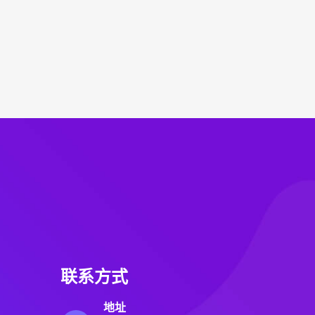
联系方式
地址