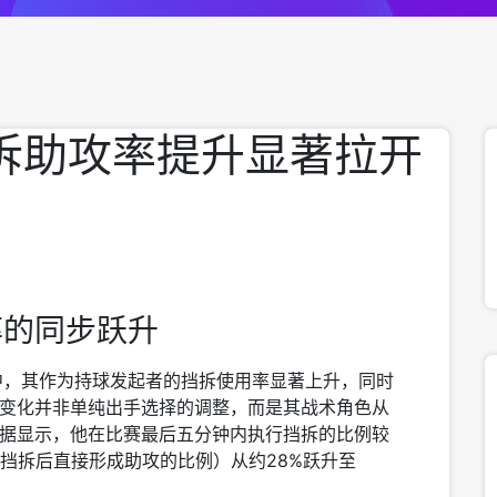
拆助攻率提升显著拉开
率的同步跃升
中，其作为持球发起者的挡拆使用率显著上升，同时
变化并非单纯出手选择的调整，而是其战术角色从
据显示，他在比赛最后五分钟内执行挡拆的比例较
即挡拆后直接形成助攻的比例）从约28%跃升至