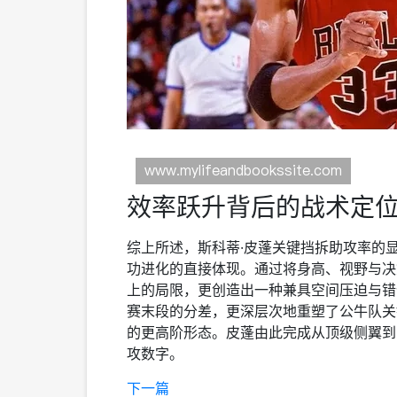
效率跃升背后的战术定
综上所述，斯科蒂·皮蓬关键挡拆助攻率的
功进化的直接体现。通过将身高、视野与决
上的局限，更创造出一种兼具空间压迫与错
赛末段的分差，更深层次地重塑了公牛队关
的更高阶形态。皮蓬由此完成从顶级侧翼到
攻数字。
下一篇