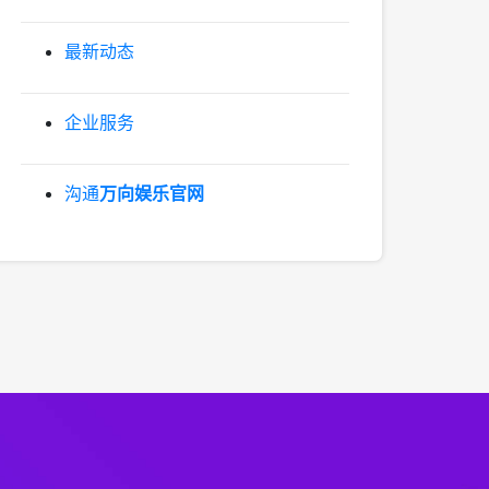
最新动态
企业服务
沟通
万向娱乐官网