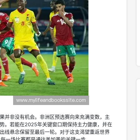
果并非没有机会。非洲区预选赛向来充满变数，主
势。若能在2025年关键窗口期保持主力健康，并在
出线悬念保留至最后一轮。对于这支渴望重返世界
言，每一场比赛都是通往美加墨的关键一步。